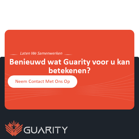
Laten We Samenwerken
Benieuwd wat Guarity voor u kan
betekenen?
Neem Contact Met Ons Op