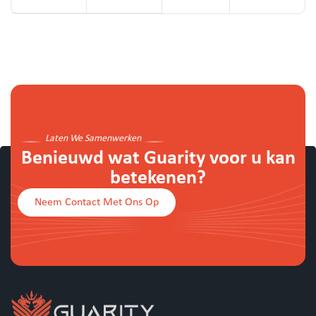
Laten We Samenwerken
Benieuwd wat Guarity voor u kan
betekenen?
Neem Contact Met Ons Op