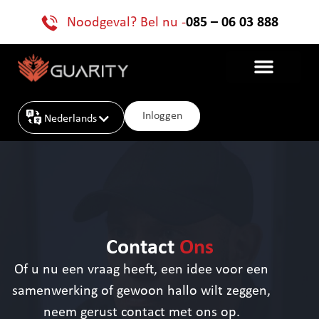
Noodgeval? Bel nu -
085 – 06 03 888
Inloggen
Nederlands
English
Contact
Ons
Of u nu een vraag heeft, een idee voor een
samenwerking of gewoon hallo wilt zeggen,
neem gerust contact met ons op.