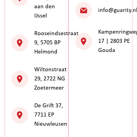
aan den
info@guarity.n
IJssel
Kampenringwe
Rooseindsestraat
17 | 2803 PE
9, 5705 BP
Gouda
Helmond
Wiltonstraat
29, 2722 NG
Zoetermeer
De Grift 37,
7711 EP
Nieuwleusen